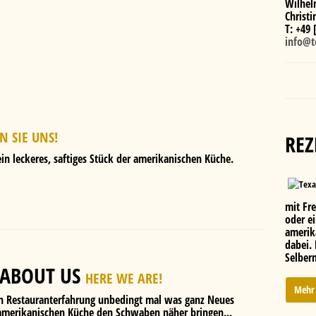
Wilhel
Christ
T: +49 
info@t
N SIE UNS!
REZ
in leckeres, saftiges Stück der amerikanischen Küche.
mit Fr
oder ei
amerik
dabei.
Selber
ABOUT US
HERE WE ARE!
Mehr 
en Restauranterfahrung unbedingt mal was ganz Neues
amerikanischen Küche den Schwaben näher bringen...