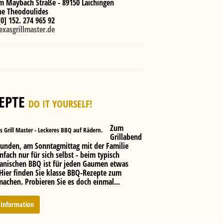
m Maybach Straße - 89150 Laichingen
ine Theodoulides
[0] 152. 274 965 92
exasgrillmaster.de
EPTE
DO IT YOURSELF!
Zum
Grillabend
eunden, am Sonntagmittag mit der Familie
nfach nur für sich selbst - beim typisch
anischen BBQ ist für jeden Gaumen etwas
 Hier finden Sie klasse BBQ-Rezepte zum
machen. Probieren Sie es doch einmal...
Information