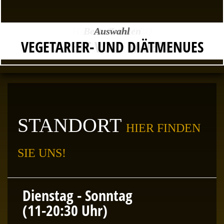
Hochwertiges BBQ
Low and Slow
Beste Zutaten
Immer frisch
Auswahl
HAUSGEMACHTE BURGERSOSSEN
VEGETARIER- UND DIÄTMENUES
REAL SMOKE - REAL FLAVOR
FLEISCH AUS DER REGION
DIREKT VOM BAUERN
STANDORT
HIER FINDEN
SIE UNS!
Dienstag - Sonntag
(11-20:30 Uhr)