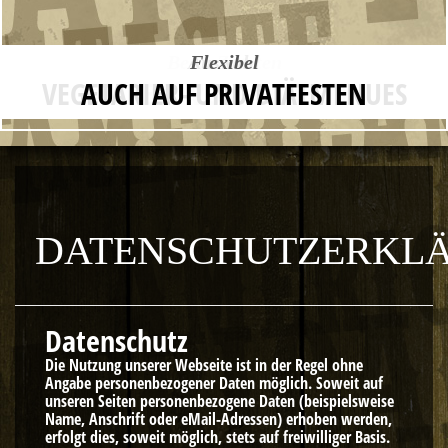
Hochwertiges BBQ
Low and Slow
Beste Zutaten
Immer frisch
Auswahl
Flexibel
HAUSGEMACHTE BURGERSAUCEN
VEGETARIER- UND DIÄTMENUES
REAL SMOKE - REAL FLAVOR
FLEISCH AUS DER REGION
AUCH AUF PRIVATFESTEN
DIREKT VOM BAUERN
DATENSCHUTZERKL
Datenschutz
Die Nutzung unserer Webseite ist in der Regel ohne
Angabe personenbezogener Daten möglich. Soweit auf
unseren Seiten personenbezogene Daten (beispielsweise
Name, Anschrift oder eMail-Adressen) erhoben werden,
erfolgt dies, soweit möglich, stets auf freiwilliger Basis.